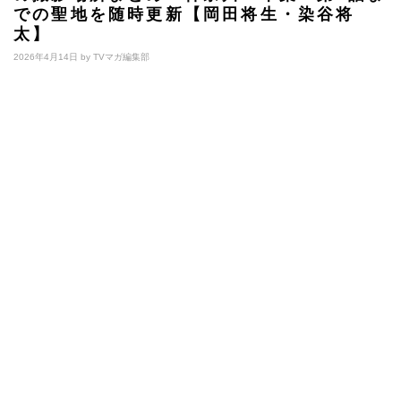
での聖地を随時更新【岡田将生・染谷将
太】
2026年4月14日 by
TVマガ編集部