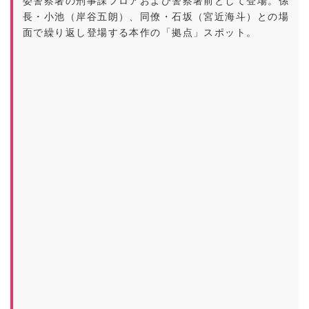
委警察署の刑事課フロアおよび警察署前として登場。係
長・小池（岸谷五朗）、同僚・石坂（宮近海斗）との場
面で繰り返し登場する本作の「拠点」スポット。