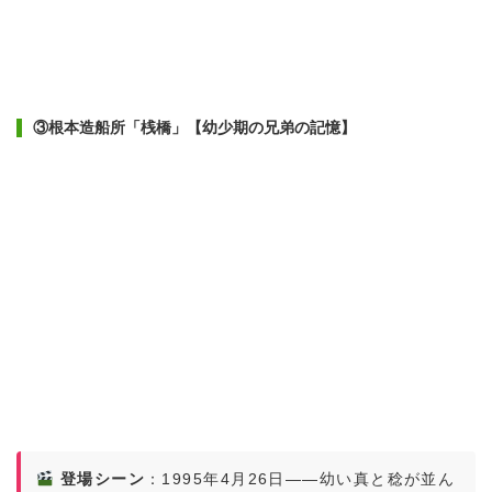
③根本造船所「桟橋」【幼少期の兄弟の記憶】
登場シーン
：1995年4月26日——幼い真と稔が並ん