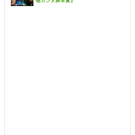
物カンヌ脚本賞】