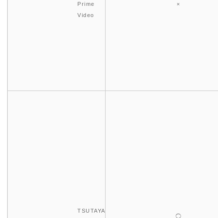
Prime
×
Video
TSUTAYA
◯